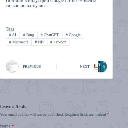
Позиции в индустрии Google c этого момента
сильно пошатнулись.
Tags
#
AI
#
Bing
#
ChatGPT
#
Google
#
Microsoft
#
ИИ
#
чат-бот
PREVIOUS
NEXT
Leave a Reply
Your email address will not be published.
Required fields are marked
*
Name
*