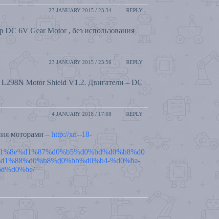
23 JANUARY 2015 / 23:34
REPLY
р DC 6V Gear Motor , без использования
23 JANUARY 2015 / 23:56
REPLY
 L298N Motor Shield V1.2. Двигатели – DC
4 JANUARY 2018 / 17:08
REPLY
ния моторами –
http://xn--18-
d1%8e%d1%87%d0%b5%d0%bd%d0%b8%d0
d1%88%d0%b8%d0%bb%d0%b4-%d0%ba-
d%d0%be/