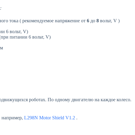
:
ного тока ( рекомендуемое напряжение от
6
до
8
вольт, V )
и 6 вольт, V)
при питании 6 вольт, V)
м
модвижущихся роботах. По одному двигателю на каждое колесо.
, например,
L298N Motor Shield V1.2
.