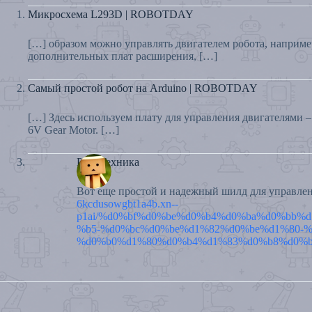
Микросхема L293D | ROBOTDAY
[…] образом можно управлять двигателем робота, наприме
дополнительных плат расширения, […]
Самый простой робот на Arduino | ROBOTDAY
[…] Здесь используем плату для управления двигателями –
6V Gear Motor. […]
РобоТехника
Вот еще простой и надежный шилд для управле
6kcdusowgbt1a4b.xn--
p1ai/%d0%bf%d0%be%d0%b4%d0%ba%d0%bb%
%b5-%d0%bc%d0%be%d1%82%d0%be%d1%80-%
%d0%b0%d1%80%d0%b4%d1%83%d0%b8%d0%b