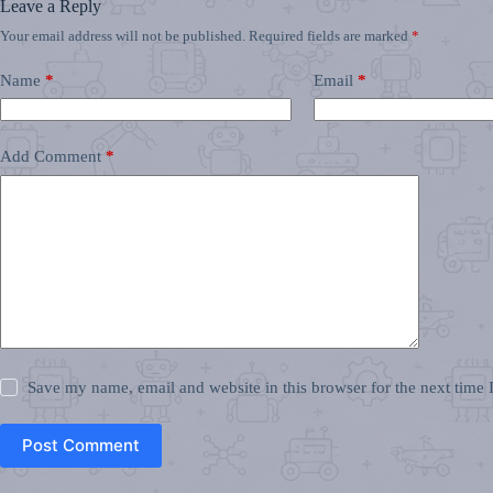
Leave a Reply
Your email address will not be published.
Required fields are marked
*
Name
*
Email
*
Add Comment
*
Save my name, email and website in this browser for the next time
Post Comment