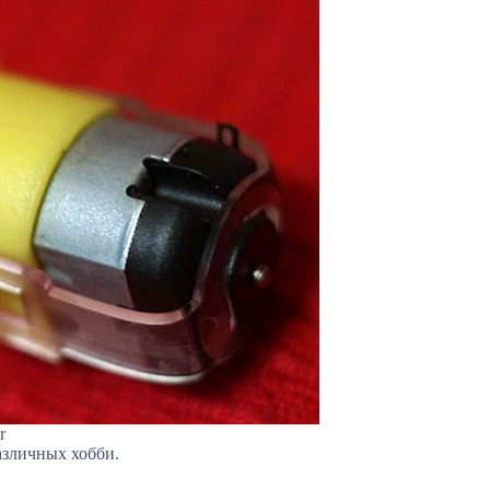
r
азличных хобби.