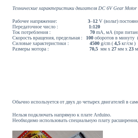
Технические характеристики двигателя DC 6V Gear Motor 
Рабочее напряжение:
3
–
12
V (вольт) постоян
Передаточное число :
1:120
Ток потребления :
70
mA, мА (при питани
Скорость вращения, предельная :
100
оборотов в минуту (
Силовые характеристики :
4500
g/cm (
4,5
кг/см )
Размеры мотора :
70,5
мм х
27
мм х
23
м
Обычно используется от двух до четырех двигателей в са
Нельзя подключать напрямую к плате Arduino.
Необходимо использовать специальную плату расширения