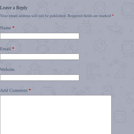
Leave a Reply
Your email address will not be published.
Required fields are marked
*
Name
*
Email
*
Website
Add Comment
*