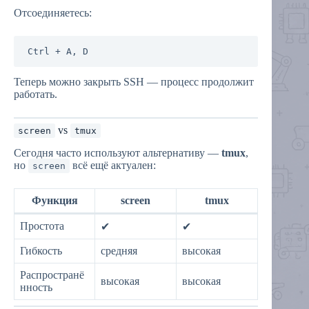
Отсоединяетесь:
Теперь можно закрыть SSH — процесс продолжит
работать.
vs
screen
tmux
Сегодня часто используют альтернативу —
tmux
,
но
всё ещё актуален:
screen
Функция
screen
tmux
Простота
✔
✔
Гибкость
средняя
высокая
Распространё
высокая
высокая
нность