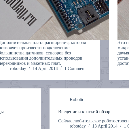
Дополнительная плата расширения, которая
Это п
позволяет произвести подключение
микро
большинства датчиков, сенсоров без
двумя
использования дополнительных проводов,
устан
переходников и макетных плат.
доста
robotday
14 April 2014
1 Comment
Robotic
ды
Введение и краткий обзор
Сейчас любительское роботостроен
robotday
13 April 2014
1 