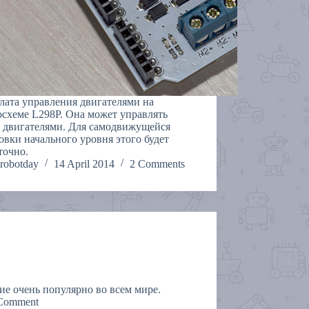
лата управления двигателями на
схеме L298P. Она может управлять
 двигателями. Для самодвижущейся
овки начального уровня этого будет
точно.
robotday
14 April 2014
2 Comments
ие очень популярно во всем мире.
Comment