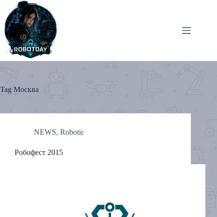
Skip
to
content
Tag
Москва
NEWS
,
Robotic
Робофест 2015