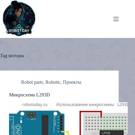
Skip
to
content
Tag
моторы
Robot parts
,
Robotic
,
Проекты
Микросхема L293D