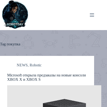
Skip
to
content
Tag
покупка
NEWS
,
Robotic
Microsoft открыла предзаказы на новые консоли
XBOX X и XBOX S