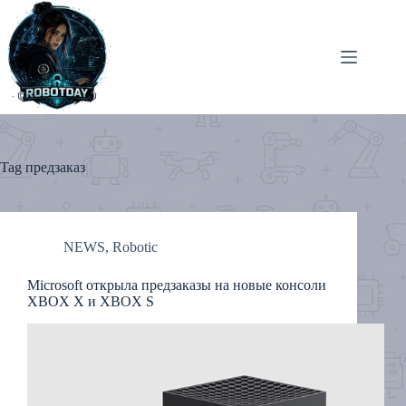
Skip
to
content
Tag
предзаказ
NEWS
,
Robotic
Microsoft открыла предзаказы на новые консоли
XBOX X и XBOX S