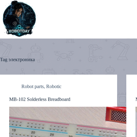
Skip
to
content
Tag
электроника
Robot parts
,
Robotic
MB-102 Solderless Breadboard