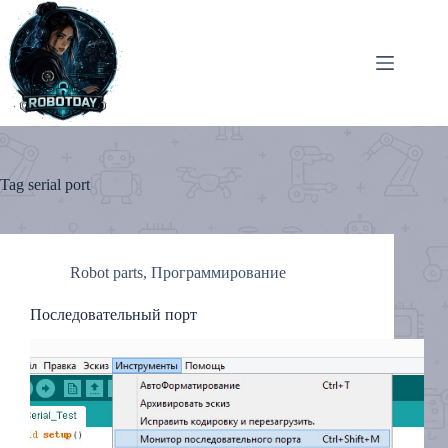
Skip
to
content
Tag
serial port
Robot parts
,
Программирование
Последовательный порт