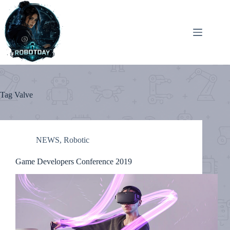
Skip
to
content
Tag
Valve
NEWS
,
Robotic
Game Developers Conference 2019