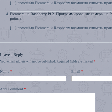
[…] помощью Picamera и Raspberry возможно снимать пра
Picamera на Raspberry Pi 2. Программирование камеры на P
робота
[…] помощью Picamera и Raspberry возможно снимать пра
Leave a Reply
Your email address will not be published.
Required fields are marked
*
Name
*
Email
*
Add Comment
*