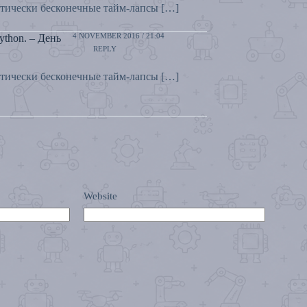
ктически бесконечные тайм-лапсы […]
4 NOVEMBER 2016 / 21:04
ython. – День
REPLY
ктически бесконечные тайм-лапсы […]
Website