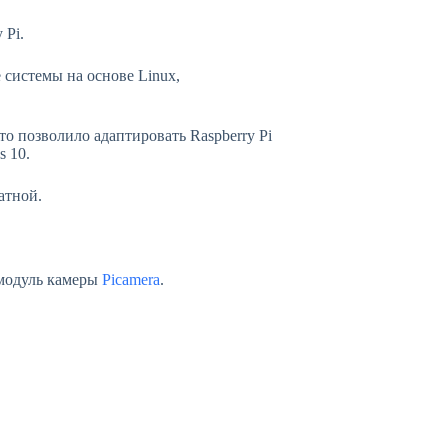
 Pi.
 системы на основе Linux,
то позволило адаптировать Raspberry Pi
 10.
атной.
 модуль камеры
Picamera
.