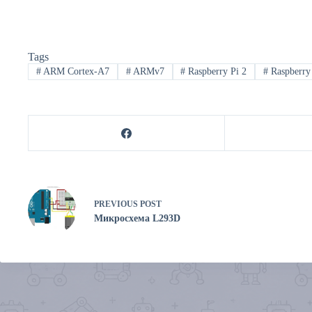
Tags
#
ARM Cortex-A7
#
ARMv7
#
Raspberry Pi 2
#
Raspberry
PREVIOUS
POST
Микросхема L293D