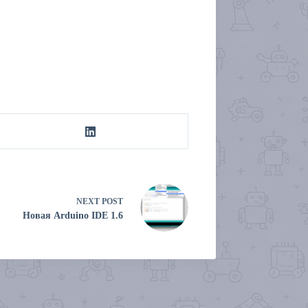
NEXT
POST
Новая Arduino IDE 1.6