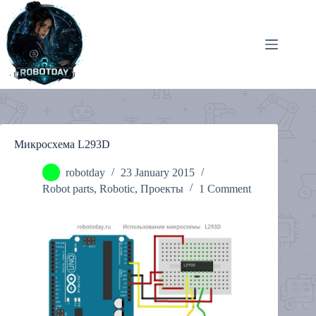
Skip
to
content
Микросхема L293D
robotday
23 January 2015
Robot parts
,
Robotic
,
Проекты
1 Comment