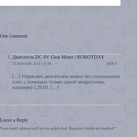
One comment
Двигатель DC 6V Gear Motor | ROBOTDAY
23 JANUARY 2015 / 23:30
REPLY
[…] Управлять двигателем можно без специальных
плат, с помощью только одной микросхемы,
например L293D. […]
Leave a Reply
Your email address will not be published.
Required fields are marked
*