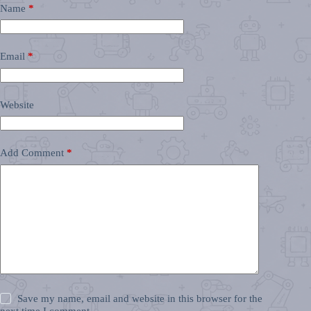
Name
*
Email
*
Website
Add Comment
*
Save my name, email and website in this browser for the
next time I comment.