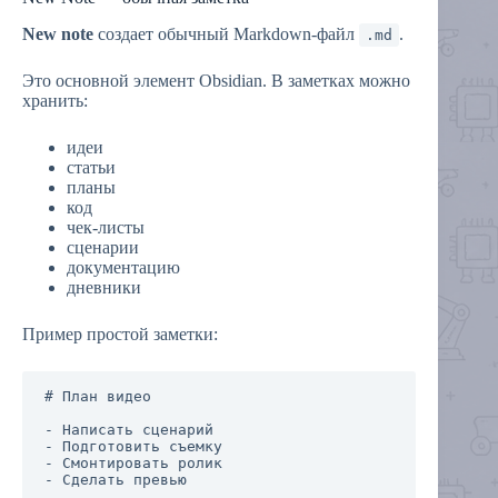
New note
создает обычный Markdown-файл
.
.md
Это основной элемент Obsidian. В заметках можно
хранить:
идеи
статьи
планы
код
чек-листы
сценарии
документацию
дневники
Пример простой заметки:
# План видео

- Написать сценарий

- Подготовить съемку

- Смонтировать ролик
