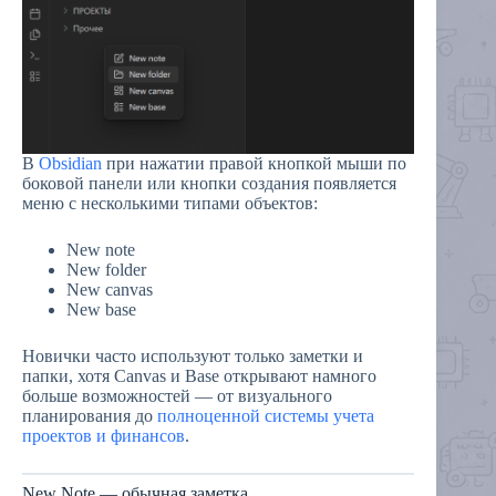
В
Obsidian
при нажатии правой кнопкой мыши по
боковой панели или кнопки создания появляется
меню с несколькими типами объектов:
New note
New folder
New canvas
New base
Новички часто используют только заметки и
папки, хотя Canvas и Base открывают намного
больше возможностей — от визуального
планирования до
полноценной системы учета
проектов и финансов
.
New Note — обычная заметка