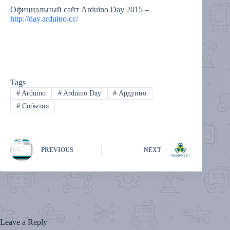
Официальный сайт Arduino Day 2015 –
http://day.arduino.cc/
Tags
#
Arduino
#
Arduino Day
#
Ардуино
#
События
PREVIOUS
NEXT
Leave a Reply