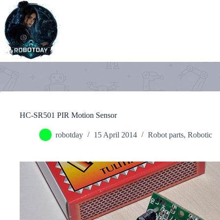
Skip
to
content
HC-SR501 PIR Motion Sensor
robotday
15 April 2014
Robot parts
,
Robotic