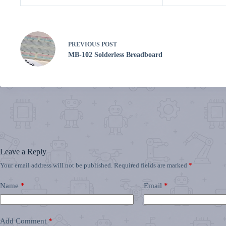
PREVIOUS
POST
MB-102 Solderless Breadboard
Leave a Reply
Your email address will not be published.
Required fields are marked
*
Name
*
Email
*
Add Comment
*