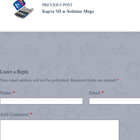
PREVIOUS
POST
Карта SD и Arduino Mega
Leave a Reply
Your email address will not be published.
Required fields are marked
*
Name
*
Email
*
Add Comment
*