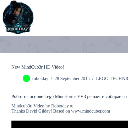
Skip
to
content
New MindCub3r HD Video!
robotday
28 September 2015
LEGO TECHNI
Робот на основе Lego Mindstorms EV3 решает и собирает 
Mindcub3r. Video by Robotday.ru.
Thanks David Gilday! Based on www.mindcuber.com