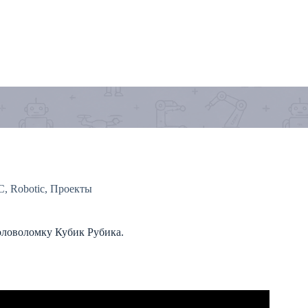
C
,
Robotic
,
Проекты
головоломку Кубик Рубика.