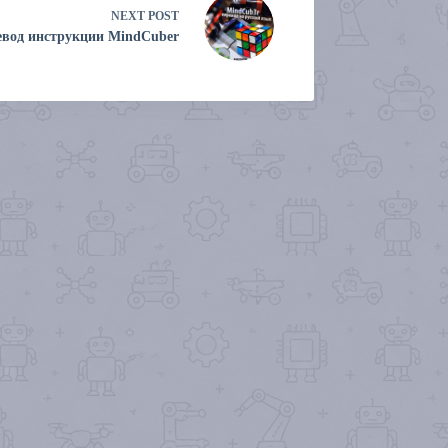
NEXT
POST
евод инструкции MindCuber