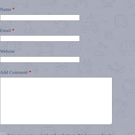
Name
*
Email
*
Website
Add Comment
*